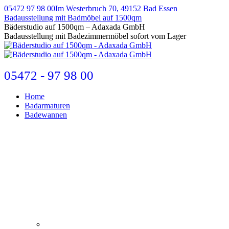
Zum
05472 97 98 00
Im Westerbruch 70, 49152 Bad Essen
Inhalt
Badausstellung mit Badmöbel auf 1500qm
springen
E-
Bäderstudio auf 1500qm – Adaxada GmbH
Mail
Badausstellung mit Badezimmermöbel sofort vom Lager
page
opens
in
new
05472 - 97 98 00
window
Home
Badarmaturen
Badewannen