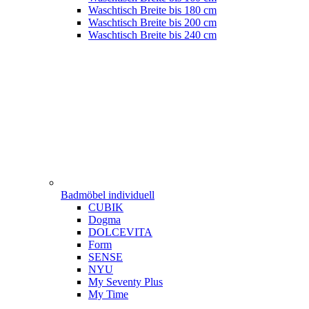
Waschtisch Breite bis 180 cm
Waschtisch Breite bis 200 cm
Waschtisch Breite bis 240 cm
Badmöbel individuell
CUBIK
Dogma
DOLCEVITA
Form
SENSE
NYU
My Seventy Plus
My Time