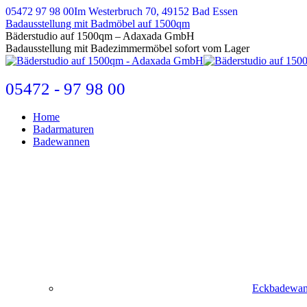
Zum
05472 97 98 00
Im Westerbruch 70, 49152 Bad Essen
Inhalt
Badausstellung mit Badmöbel auf 1500qm
springen
E-
Bäderstudio auf 1500qm – Adaxada GmbH
Mail
Badausstellung mit Badezimmermöbel sofort vom Lager
page
opens
in
05472 - 97 98 00
new
window
Home
Badarmaturen
Badewannen
Eckbadewa