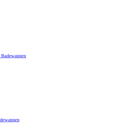
e Badewannen
adewannen