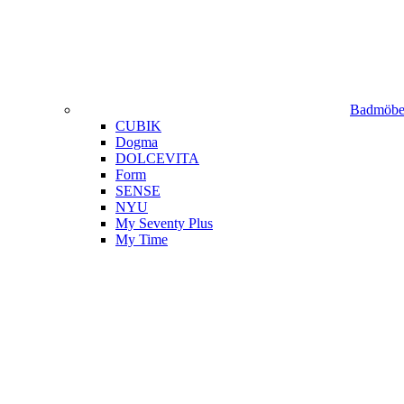
Badmöbel
CUBIK
Dogma
DOLCEVITA
Form
SENSE
NYU
My Seventy Plus
My Time