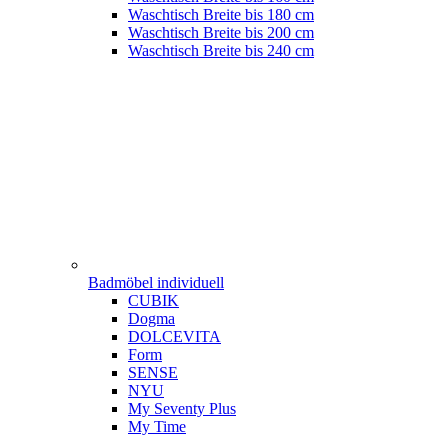
Waschtisch Breite bis 180 cm
Waschtisch Breite bis 200 cm
Waschtisch Breite bis 240 cm
Badmöbel individuell
CUBIK
Dogma
DOLCEVITA
Form
SENSE
NYU
My Seventy Plus
My Time