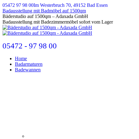
Zum
05472 97 98 00
Im Westerbruch 70, 49152 Bad Essen
Inhalt
Badausstellung mit Badmöbel auf 1500qm
springen
E-
Bäderstudio auf 1500qm – Adaxada GmbH
Mail
Badausstellung mit Badezimmermöbel sofort vom Lager
page
opens
in
new
05472 - 97 98 00
window
Home
Badarmaturen
Badewannen