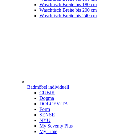
Waschtisch Breite bis 180 cm
Waschtisch Breite bis 200 cm
Waschtisch Breite bis 240 cm
Badmöbel individuell
CUBIK
Dogma
DOLCEVITA
Form
SENSE
NYU
My Seventy Plus
My Time