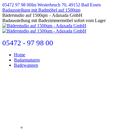
Zum
05472 97 98 00
Im Westerbruch 70, 49152 Bad Essen
Inhalt
Badausstellung mit Badmöbel auf 1500qm
springen
E-
Bäderstudio auf 1500qm – Adaxada GmbH
Mail
Badausstellung mit Badezimmermöbel sofort vom Lager
page
opens
in
new
05472 - 97 98 00
window
Home
Badarmaturen
Badewannen