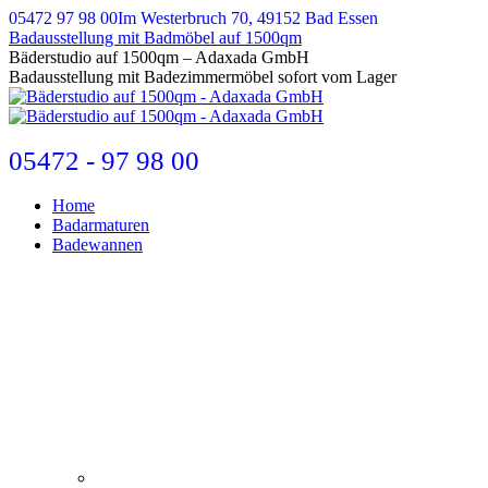
Zum
05472 97 98 00
Im Westerbruch 70, 49152 Bad Essen
Inhalt
Badausstellung mit Badmöbel auf 1500qm
springen
E-
Bäderstudio auf 1500qm – Adaxada GmbH
Mail
Badausstellung mit Badezimmermöbel sofort vom Lager
page
opens
in
new
05472 - 97 98 00
window
Home
Badarmaturen
Badewannen