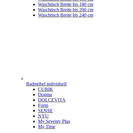
Waschtisch Breite bis 180 cm
Waschtisch Breite bis 200 cm
Waschtisch Breite bis 240 cm
Badmöbel individuell
CUBIK
Dogma
DOLCEVITA
Form
SENSE
NYU
My Seventy Plus
My Time