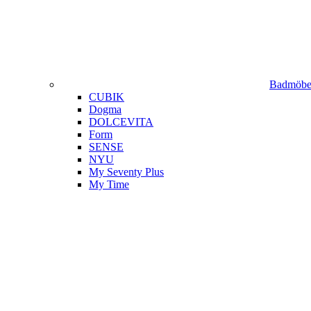
Badmöbel
CUBIK
Dogma
DOLCEVITA
Form
SENSE
NYU
My Seventy Plus
My Time