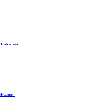
e Badewannen
adewannen