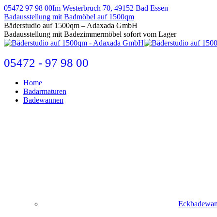
Zum
05472 97 98 00
Im Westerbruch 70, 49152 Bad Essen
Inhalt
Badausstellung mit Badmöbel auf 1500qm
springen
E-
Bäderstudio auf 1500qm – Adaxada GmbH
Mail
Badausstellung mit Badezimmermöbel sofort vom Lager
page
opens
in
05472 - 97 98 00
new
window
Home
Badarmaturen
Badewannen
Eckbadewa