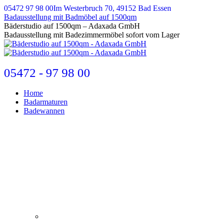
Zum
05472 97 98 00
Im Westerbruch 70, 49152 Bad Essen
Inhalt
Badausstellung mit Badmöbel auf 1500qm
springen
E-
Bäderstudio auf 1500qm – Adaxada GmbH
Mail
Badausstellung mit Badezimmermöbel sofort vom Lager
page
opens
in
new
05472 - 97 98 00
window
Home
Badarmaturen
Badewannen