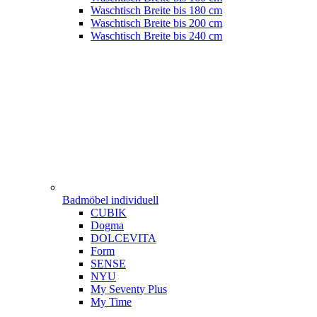
Waschtisch Breite bis 180 cm
Waschtisch Breite bis 200 cm
Waschtisch Breite bis 240 cm
Badmöbel individuell
CUBIK
Dogma
DOLCEVITA
Form
SENSE
NYU
My Seventy Plus
My Time