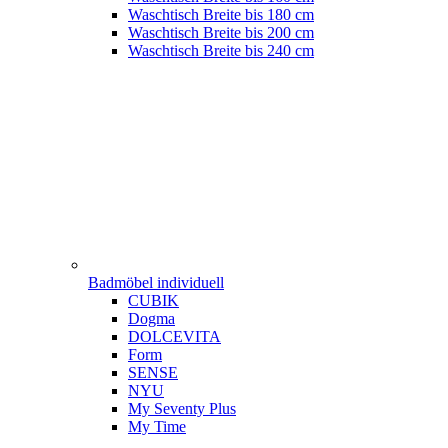
Waschtisch Breite bis 180 cm
Waschtisch Breite bis 200 cm
Waschtisch Breite bis 240 cm
Badmöbel individuell
CUBIK
Dogma
DOLCEVITA
Form
SENSE
NYU
My Seventy Plus
My Time