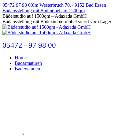
Zum
05472 97 98 00
Im Westerbruch 70, 49152 Bad Essen
Inhalt
Badausstellung mit Badmöbel auf 1500qm
springen
E-
Bäderstudio auf 1500qm – Adaxada GmbH
Mail
Badausstellung mit Badezimmermöbel sofort vom Lager
page
opens
in
new
05472 - 97 98 00
window
Home
Badarmaturen
Badewannen