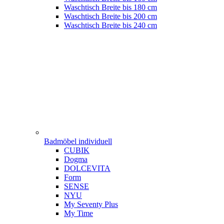
Waschtisch Breite bis 180 cm
Waschtisch Breite bis 200 cm
Waschtisch Breite bis 240 cm
Badmöbel individuell
CUBIK
Dogma
DOLCEVITA
Form
SENSE
NYU
My Seventy Plus
My Time