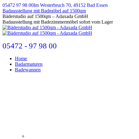
Zum
05472 97 98 00
Im Westerbruch 70, 49152 Bad Essen
Inhalt
Badausstellung mit Badmöbel auf 1500qm
springen
E-
Bäderstudio auf 1500qm – Adaxada GmbH
Mail
Badausstellung mit Badezimmermöbel sofort vom Lager
page
opens
in
new
05472 - 97 98 00
window
Home
Badarmaturen
Badewannen