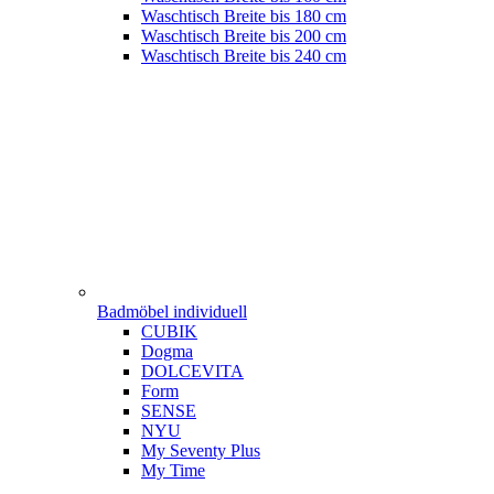
Waschtisch Breite bis 180 cm
Waschtisch Breite bis 200 cm
Waschtisch Breite bis 240 cm
Badmöbel individuell
CUBIK
Dogma
DOLCEVITA
Form
SENSE
NYU
My Seventy Plus
My Time