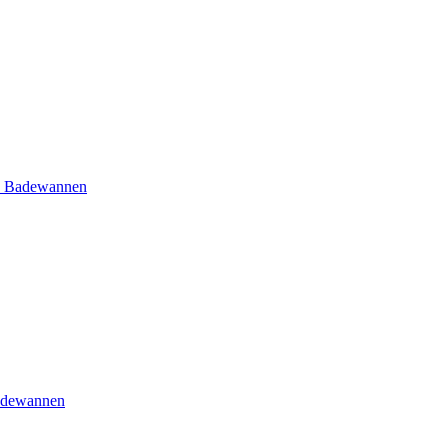
e Badewannen
adewannen