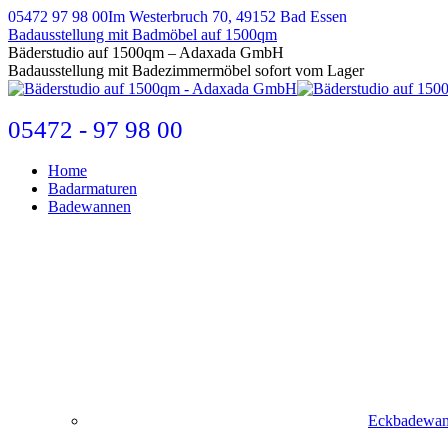
Zum
05472 97 98 00
Im Westerbruch 70, 49152 Bad Essen
Inhalt
Badausstellung mit Badmöbel auf 1500qm
springen
E-
Bäderstudio auf 1500qm – Adaxada GmbH
Mail
Badausstellung mit Badezimmermöbel sofort vom Lager
page
opens
in
05472 - 97 98 00
new
window
Home
Badarmaturen
Badewannen
Eckbadewa