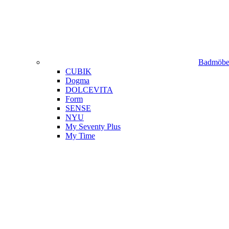
Badmöbel
CUBIK
Dogma
DOLCEVITA
Form
SENSE
NYU
My Seventy Plus
My Time