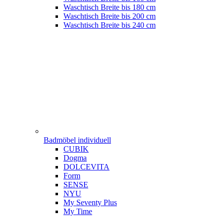
Waschtisch Breite bis 180 cm
Waschtisch Breite bis 200 cm
Waschtisch Breite bis 240 cm
Badmöbel individuell
CUBIK
Dogma
DOLCEVITA
Form
SENSE
NYU
My Seventy Plus
My Time