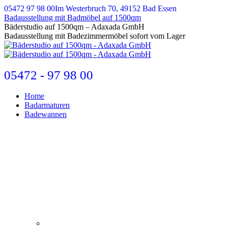
Zum
05472 97 98 00
Im Westerbruch 70, 49152 Bad Essen
Inhalt
Badausstellung mit Badmöbel auf 1500qm
springen
E-
Bäderstudio auf 1500qm – Adaxada GmbH
Mail
Badausstellung mit Badezimmermöbel sofort vom Lager
page
opens
in
new
05472 - 97 98 00
window
Home
Badarmaturen
Badewannen