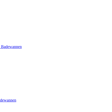
e Badewannen
adewannen