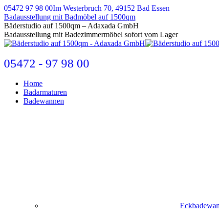
Zum
05472 97 98 00
Im Westerbruch 70, 49152 Bad Essen
Inhalt
Badausstellung mit Badmöbel auf 1500qm
springen
E-
Bäderstudio auf 1500qm – Adaxada GmbH
Mail
Badausstellung mit Badezimmermöbel sofort vom Lager
page
opens
in
05472 - 97 98 00
new
window
Home
Badarmaturen
Badewannen
Eckbadewa