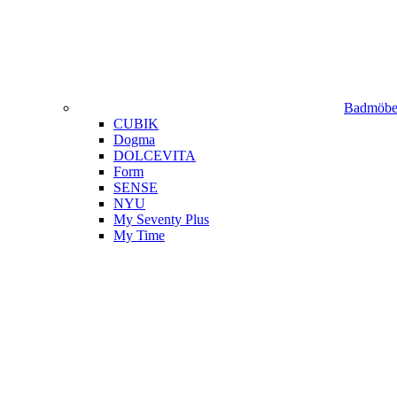
Badmöbel
CUBIK
Dogma
DOLCEVITA
Form
SENSE
NYU
My Seventy Plus
My Time