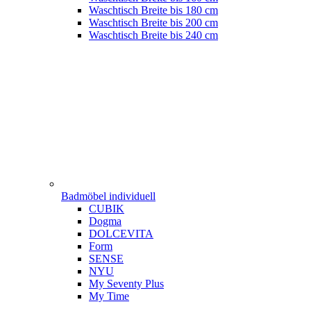
Waschtisch Breite bis 180 cm
Waschtisch Breite bis 200 cm
Waschtisch Breite bis 240 cm
Badmöbel individuell
CUBIK
Dogma
DOLCEVITA
Form
SENSE
NYU
My Seventy Plus
My Time