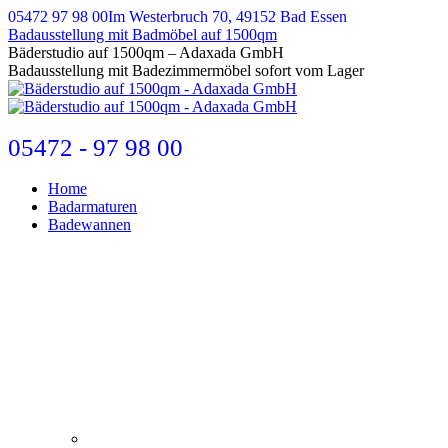
Zum
05472 97 98 00
Im Westerbruch 70, 49152 Bad Essen
Inhalt
Badausstellung mit Badmöbel auf 1500qm
springen
E-
Bäderstudio auf 1500qm – Adaxada GmbH
Mail
Badausstellung mit Badezimmermöbel sofort vom Lager
page
opens
in
new
05472 - 97 98 00
window
Home
Badarmaturen
Badewannen