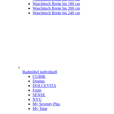
Waschtisch Breite bis 180 cm
Waschtisch Breite bis 200 cm
Waschtisch Breite bis 240 cm
Badmöbel individuell
CUBIK
Dogma
DOLCEVITA
Form
SENSE
NYU
My Seventy Plus
My Time