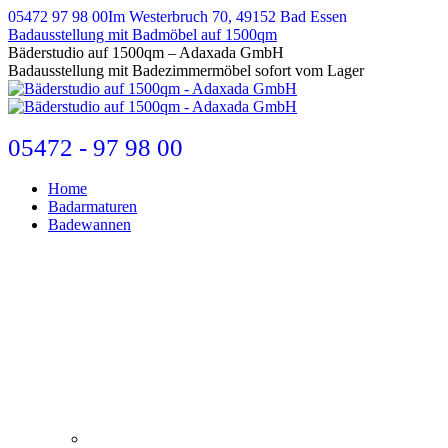
Zum
05472 97 98 00
Im Westerbruch 70, 49152 Bad Essen
Inhalt
Badausstellung mit Badmöbel auf 1500qm
springen
E-
Bäderstudio auf 1500qm – Adaxada GmbH
Mail
Badausstellung mit Badezimmermöbel sofort vom Lager
page
opens
in
new
05472 - 97 98 00
window
Home
Badarmaturen
Badewannen