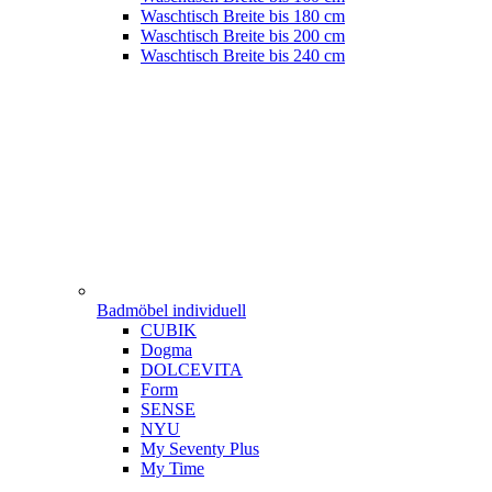
Waschtisch Breite bis 180 cm
Waschtisch Breite bis 200 cm
Waschtisch Breite bis 240 cm
Badmöbel individuell
CUBIK
Dogma
DOLCEVITA
Form
SENSE
NYU
My Seventy Plus
My Time