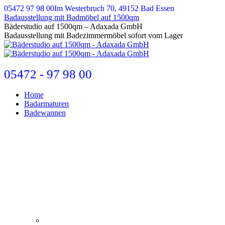
Zum
05472 97 98 00
Im Westerbruch 70, 49152 Bad Essen
Inhalt
Badausstellung mit Badmöbel auf 1500qm
springen
E-
Bäderstudio auf 1500qm – Adaxada GmbH
Mail
Badausstellung mit Badezimmermöbel sofort vom Lager
page
opens
in
new
05472 - 97 98 00
window
Home
Badarmaturen
Badewannen