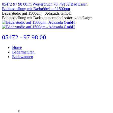
Zum
05472 97 98 00
Im Westerbruch 70, 49152 Bad Essen
Inhalt
Badausstellung mit Badmöbel auf 1500qm
springen
E-
Bäderstudio auf 1500qm – Adaxada GmbH
Mail
Badausstellung mit Badezimmermöbel sofort vom Lager
page
opens
in
new
05472 - 97 98 00
window
Home
Badarmaturen
Badewannen