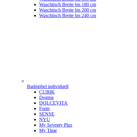
Waschtisch Breite bis 180 cm
Waschtisch Breite bis 200 cm
Waschtisch Breite bis 240 cm
Badmöbel individuell
CUBIK
Dogma
DOLCEVITA
Form
SENSE
NYU
My Seventy Plus
My Time