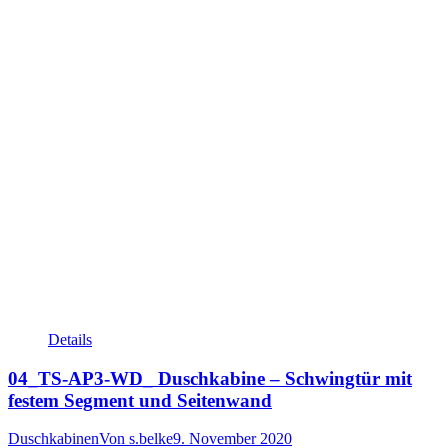
Details
04_TS-AP3-WD_ Duschkabine – Schwingtür mit
festem Segment und Seitenwand
Duschkabinen
Von
s.belke
9. November 2020