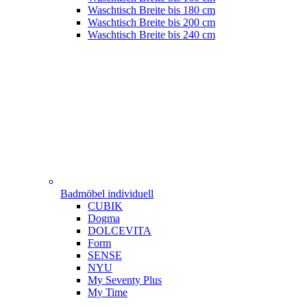
Waschtisch Breite bis 180 cm
Waschtisch Breite bis 200 cm
Waschtisch Breite bis 240 cm
Badmöbel individuell
CUBIK
Dogma
DOLCEVITA
Form
SENSE
NYU
My Seventy Plus
My Time