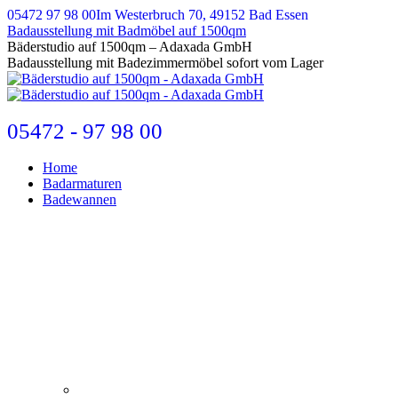
Zum
05472 97 98 00
Im Westerbruch 70, 49152 Bad Essen
Inhalt
Badausstellung mit Badmöbel auf 1500qm
springen
E-
Bäderstudio auf 1500qm – Adaxada GmbH
Mail
Badausstellung mit Badezimmermöbel sofort vom Lager
page
opens
in
new
05472 - 97 98 00
window
Home
Badarmaturen
Badewannen