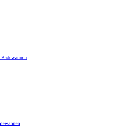
e Badewannen
adewannen