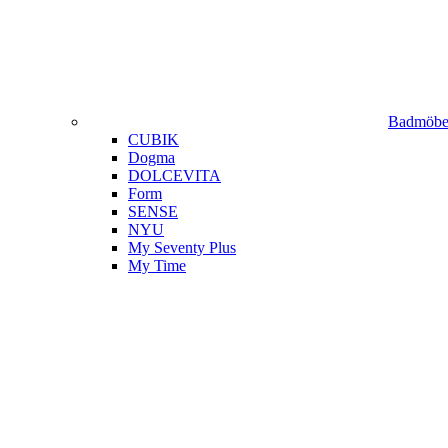
Badmöbel
CUBIK
Dogma
DOLCEVITA
Form
SENSE
NYU
My Seventy Plus
My Time