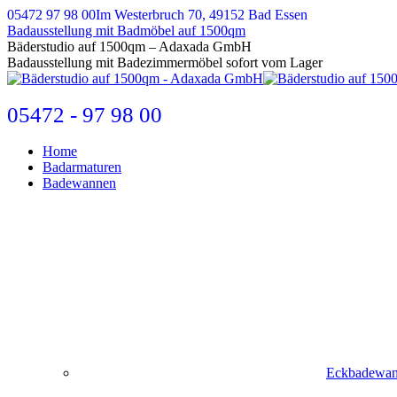
Zum
05472 97 98 00
Im Westerbruch 70, 49152 Bad Essen
Inhalt
Badausstellung mit Badmöbel auf 1500qm
springen
E-
Bäderstudio auf 1500qm – Adaxada GmbH
Mail
Badausstellung mit Badezimmermöbel sofort vom Lager
page
opens
in
05472 - 97 98 00
new
window
Home
Badarmaturen
Badewannen
Eckbadewa