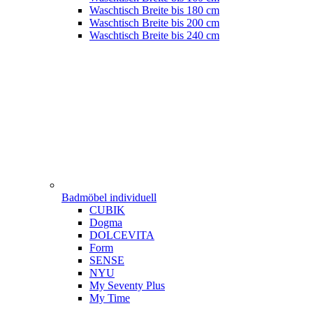
Waschtisch Breite bis 180 cm
Waschtisch Breite bis 200 cm
Waschtisch Breite bis 240 cm
Badmöbel individuell
CUBIK
Dogma
DOLCEVITA
Form
SENSE
NYU
My Seventy Plus
My Time