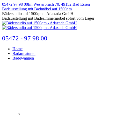
Zum
05472 97 98 00
Im Westerbruch 70, 49152 Bad Essen
Inhalt
Badausstellung mit Badmöbel auf 1500qm
springen
E-
Bäderstudio auf 1500qm – Adaxada GmbH
Mail
Badausstellung mit Badezimmermöbel sofort vom Lager
page
opens
in
new
05472 - 97 98 00
window
Home
Badarmaturen
Badewannen