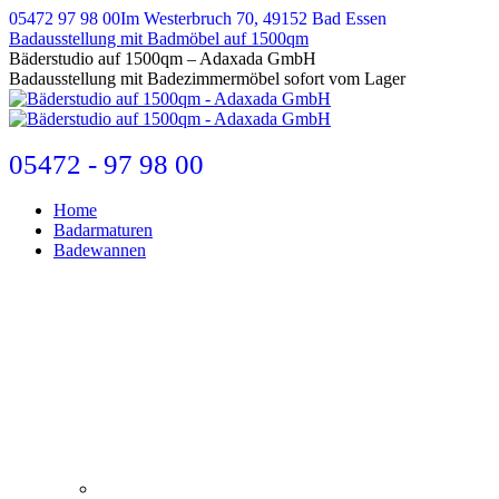
Zum
05472 97 98 00
Im Westerbruch 70, 49152 Bad Essen
Inhalt
Badausstellung mit Badmöbel auf 1500qm
springen
E-
Bäderstudio auf 1500qm – Adaxada GmbH
Mail
Badausstellung mit Badezimmermöbel sofort vom Lager
page
opens
in
new
05472 - 97 98 00
window
Home
Badarmaturen
Badewannen