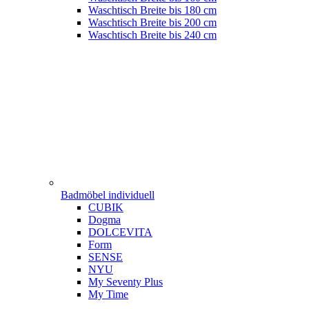
Waschtisch Breite bis 180 cm
Waschtisch Breite bis 200 cm
Waschtisch Breite bis 240 cm
Badmöbel individuell
CUBIK
Dogma
DOLCEVITA
Form
SENSE
NYU
My Seventy Plus
My Time