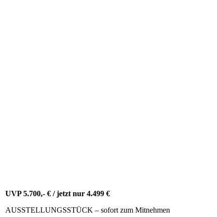
Badmöbel Doppelwaschtisch 160 cm + Spiegel mit
Keramik Doppelwaschbecken Halifax Eiche
UVP 5.700,- € / jetzt nur 4.499 €
AUSSTELLUNGSSTÜCK – sofort zum Mitnehmen