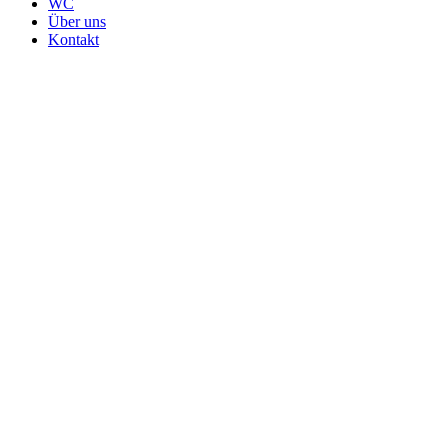
WC
Über uns
Kontakt
Badmöbel Doppelwaschtisch 160 cm
Echtholz Kupfer Eiche