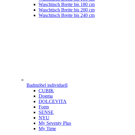
Waschtisch Breite bis 180 cm
Waschtisch Breite bis 200 cm
Waschtisch Breite bis 240 cm
Badmöbel individuell
CUBIK
Dogma
DOLCEVITA
Form
SENSE
NYU
My Seventy Plus
My Time