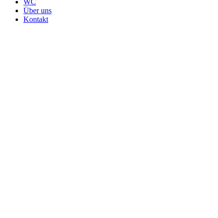
WC
Über uns
Kontakt
Badmöbel Waschtisch 100 cm FUSSION-
Line