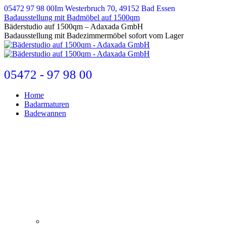
Zum
05472 97 98 00
Im Westerbruch 70, 49152 Bad Essen
Inhalt
Badausstellung mit Badmöbel auf 1500qm
springen
E-
Bäderstudio auf 1500qm – Adaxada GmbH
Mail
Badausstellung mit Badezimmermöbel sofort vom Lager
page
opens
in
new
05472 - 97 98 00
window
Home
Badarmaturen
Badewannen