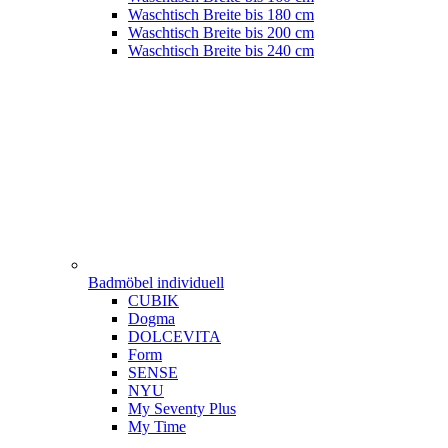
Waschtisch Breite bis 180 cm
Waschtisch Breite bis 200 cm
Waschtisch Breite bis 240 cm
Badmöbel individuell
CUBIK
Dogma
DOLCEVITA
Form
SENSE
NYU
My Seventy Plus
My Time