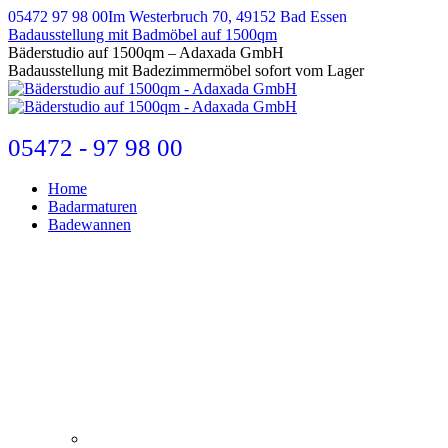
Zum
05472 97 98 00
Im Westerbruch 70, 49152 Bad Essen
Inhalt
Badausstellung mit Badmöbel auf 1500qm
springen
E-
Bäderstudio auf 1500qm – Adaxada GmbH
Mail
Badausstellung mit Badezimmermöbel sofort vom Lager
page
opens
in
new
05472 - 97 98 00
window
Home
Badarmaturen
Badewannen