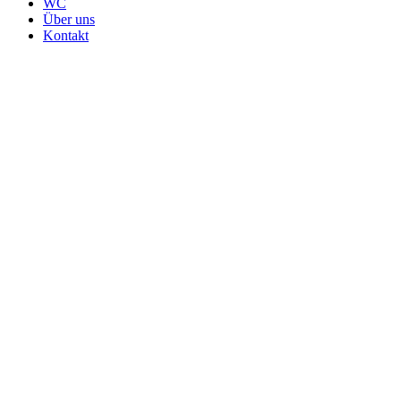
WC
Über uns
Kontakt
Exklusive Gäste WC Waschtisch
Badmöbel - Set 80 cm