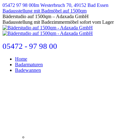
Zum
05472 97 98 00
Im Westerbruch 70, 49152 Bad Essen
Inhalt
Badausstellung mit Badmöbel auf 1500qm
springen
E-
Bäderstudio auf 1500qm – Adaxada GmbH
Mail
Badausstellung mit Badezimmermöbel sofort vom Lager
page
opens
in
new
05472 - 97 98 00
window
Home
Badarmaturen
Badewannen