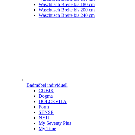
Waschtisch Breite bis 180 cm
Waschtisch Breite bis 200 cm
Waschtisch Breite bis 240 cm
Badmöbel individuell
CUBIK
Dogma
DOLCEVITA
Form
SENSE
NYU
My Seventy Plus
My Time