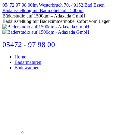
Zum
05472 97 98 00
Im Westerbruch 70, 49152 Bad Essen
Inhalt
Badausstellung mit Badmöbel auf 1500qm
springen
E-
Bäderstudio auf 1500qm – Adaxada GmbH
Mail
Badausstellung mit Badezimmermöbel sofort vom Lager
page
opens
in
new
05472 - 97 98 00
window
Home
Badarmaturen
Badewannen