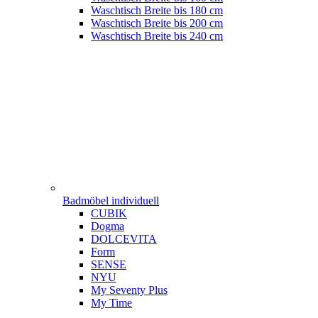
Waschtisch Breite bis 180 cm
Waschtisch Breite bis 200 cm
Waschtisch Breite bis 240 cm
Badmöbel individuell
CUBIK
Dogma
DOLCEVITA
Form
SENSE
NYU
My Seventy Plus
My Time