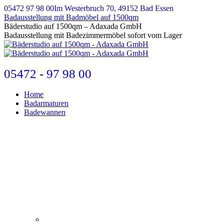
Zum
05472 97 98 00
Im Westerbruch 70, 49152 Bad Essen
Inhalt
Badausstellung mit Badmöbel auf 1500qm
springen
E-
Bäderstudio auf 1500qm – Adaxada GmbH
Mail
Badausstellung mit Badezimmermöbel sofort vom Lager
page
opens
in
new
05472 - 97 98 00
window
Home
Badarmaturen
Badewannen