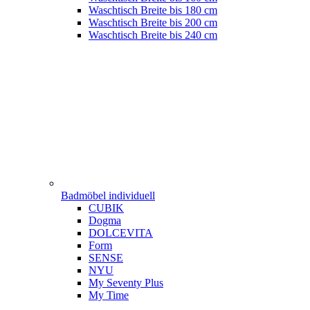
Waschtisch Breite bis 180 cm
Waschtisch Breite bis 200 cm
Waschtisch Breite bis 240 cm
Badmöbel individuell
CUBIK
Dogma
DOLCEVITA
Form
SENSE
NYU
My Seventy Plus
My Time