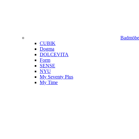
Badmöbel
CUBIK
Dogma
DOLCEVITA
Form
SENSE
NYU
My Seventy Plus
My Time