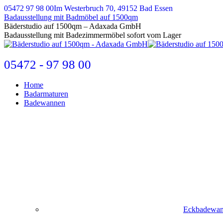
Zum
05472 97 98 00
Im Westerbruch 70, 49152 Bad Essen
Inhalt
Badausstellung mit Badmöbel auf 1500qm
springen
E-
Bäderstudio auf 1500qm – Adaxada GmbH
Mail
Badausstellung mit Badezimmermöbel sofort vom Lager
page
opens
in
05472 - 97 98 00
new
window
Home
Badarmaturen
Badewannen
Eckbadewa