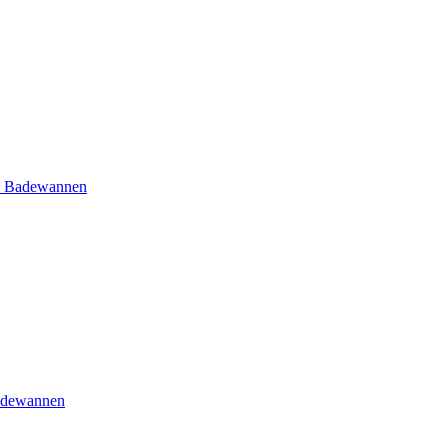
e Badewannen
adewannen