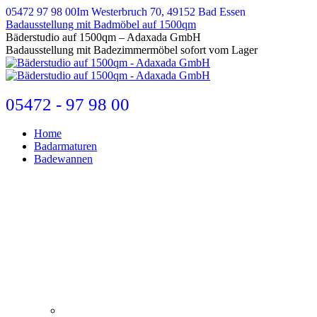
Zum
05472 97 98 00
Im Westerbruch 70, 49152 Bad Essen
Inhalt
Badausstellung mit Badmöbel auf 1500qm
springen
E-
Bäderstudio auf 1500qm – Adaxada GmbH
Mail
Badausstellung mit Badezimmermöbel sofort vom Lager
page
opens
in
new
05472 - 97 98 00
window
Home
Badarmaturen
Badewannen