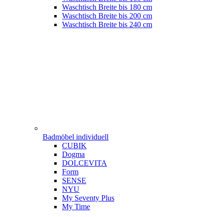
Waschtisch Breite bis 180 cm
Waschtisch Breite bis 200 cm
Waschtisch Breite bis 240 cm
Badmöbel individuell
CUBIK
Dogma
DOLCEVITA
Form
SENSE
NYU
My Seventy Plus
My Time