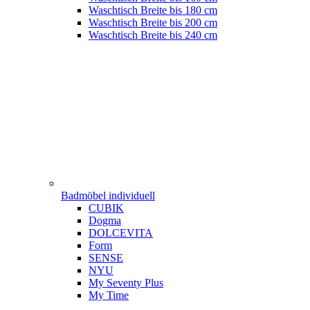
Waschtisch Breite bis 180 cm
Waschtisch Breite bis 200 cm
Waschtisch Breite bis 240 cm
Badmöbel individuell
CUBIK
Dogma
DOLCEVITA
Form
SENSE
NYU
My Seventy Plus
My Time