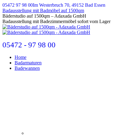
Zum
05472 97 98 00
Im Westerbruch 70, 49152 Bad Essen
Inhalt
Badausstellung mit Badmöbel auf 1500qm
springen
E-
Bäderstudio auf 1500qm – Adaxada GmbH
Mail
Badausstellung mit Badezimmermöbel sofort vom Lager
page
opens
in
new
05472 - 97 98 00
window
Home
Badarmaturen
Badewannen