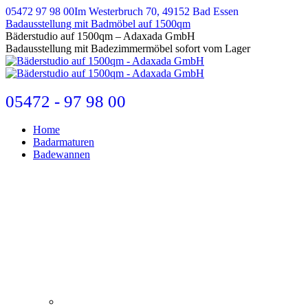
Zum
05472 97 98 00
Im Westerbruch 70, 49152 Bad Essen
Inhalt
Badausstellung mit Badmöbel auf 1500qm
springen
E-
Bäderstudio auf 1500qm – Adaxada GmbH
Mail
Badausstellung mit Badezimmermöbel sofort vom Lager
page
opens
in
new
05472 - 97 98 00
window
Home
Badarmaturen
Badewannen