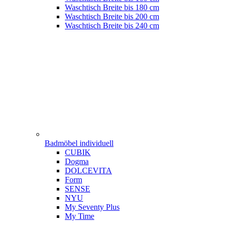
Waschtisch Breite bis 180 cm
Waschtisch Breite bis 200 cm
Waschtisch Breite bis 240 cm
Badmöbel individuell
CUBIK
Dogma
DOLCEVITA
Form
SENSE
NYU
My Seventy Plus
My Time