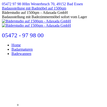
Zum
05472 97 98 00
Im Westerbruch 70, 49152 Bad Essen
Inhalt
Badausstellung mit Badmöbel auf 1500qm
springen
E-
Bäderstudio auf 1500qm – Adaxada GmbH
Mail
Badausstellung mit Badezimmermöbel sofort vom Lager
page
opens
in
new
05472 - 97 98 00
window
Home
Badarmaturen
Badewannen