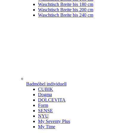
Waschtisch Breite bis 180 cm
Waschtisch Breite bis 200 cm
Waschtisch Breite bis 240 cm
Badmöbel individuell
CUBIK
Dogma
DOLCEVITA
Form
SENSE
NYU
My Seventy Plus
My Time