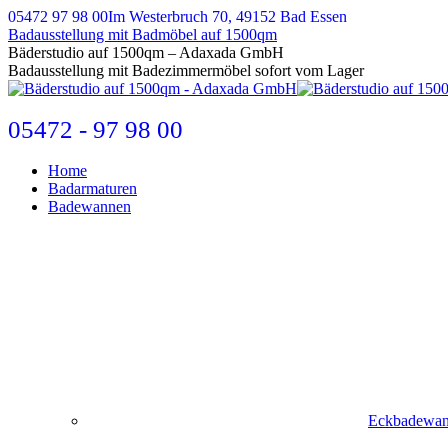
Zum
05472 97 98 00
Im Westerbruch 70, 49152 Bad Essen
Inhalt
Badausstellung mit Badmöbel auf 1500qm
springen
E-
Bäderstudio auf 1500qm – Adaxada GmbH
Mail
Badausstellung mit Badezimmermöbel sofort vom Lager
page
opens
in
05472 - 97 98 00
new
window
Home
Badarmaturen
Badewannen
Eckbadewa