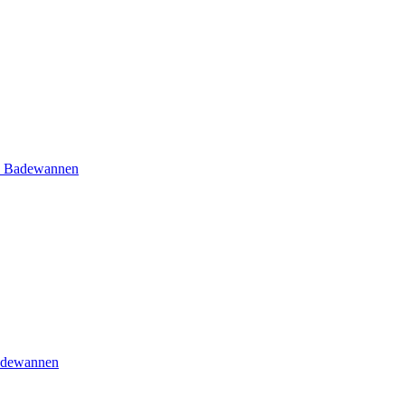
e Badewannen
adewannen