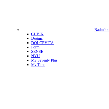
Badmöbel
CUBIK
Dogma
DOLCEVITA
Form
SENSE
NYU
My Seventy Plus
My Time