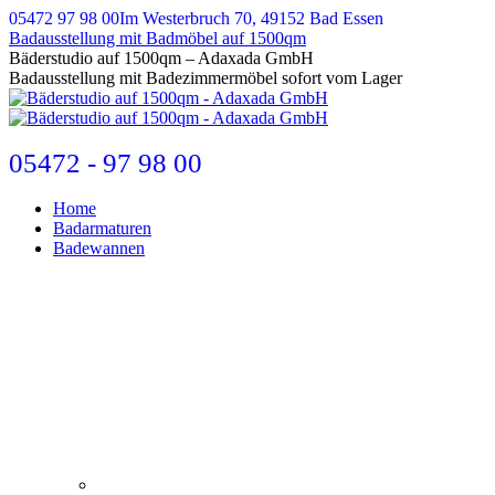
Zum
05472 97 98 00
Im Westerbruch 70, 49152 Bad Essen
Inhalt
Badausstellung mit Badmöbel auf 1500qm
springen
E-
Bäderstudio auf 1500qm – Adaxada GmbH
Mail
Badausstellung mit Badezimmermöbel sofort vom Lager
page
opens
in
new
05472 - 97 98 00
window
Home
Badarmaturen
Badewannen