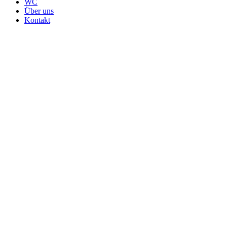
WC
Über uns
Kontakt
Moderne Badmöbel-Set Waschtisch Set
120 cm weiss matt mit Keramik
Waschbecken