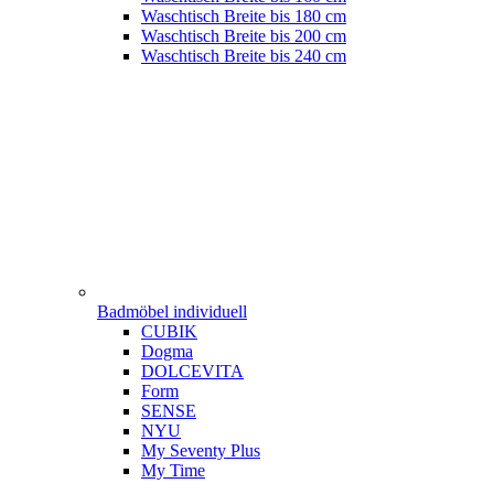
Waschtisch Breite bis 180 cm
Waschtisch Breite bis 200 cm
Waschtisch Breite bis 240 cm
Badmöbel individuell
CUBIK
Dogma
DOLCEVITA
Form
SENSE
NYU
My Seventy Plus
My Time