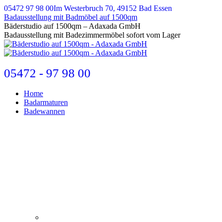
Zum
05472 97 98 00
Im Westerbruch 70, 49152 Bad Essen
Inhalt
Badausstellung mit Badmöbel auf 1500qm
springen
E-
Bäderstudio auf 1500qm – Adaxada GmbH
Mail
Badausstellung mit Badezimmermöbel sofort vom Lager
page
opens
in
new
05472 - 97 98 00
window
Home
Badarmaturen
Badewannen