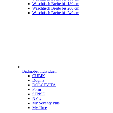
Waschtisch Breite bis 180 cm
Waschtisch Breite bis 200 cm
Waschtisch Breite bis 240 cm
Badmöbel individuell
CUBIK
Dogma
DOLCEVITA
Form
SENSE
NYU
My Seventy Plus
My Time