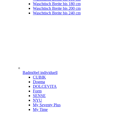
Waschtisch Breite bis 180 cm
Waschtisch Breite bis 200 cm
Waschtisch Breite bis 240 cm
Badmöbel individuell
CUBIK
Dogma
DOLCEVITA
Form
SENSE
NYU
My Seventy Plus
My Time