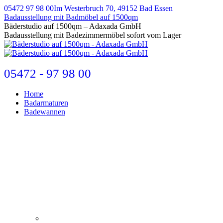
Zum
05472 97 98 00
Im Westerbruch 70, 49152 Bad Essen
Inhalt
Badausstellung mit Badmöbel auf 1500qm
springen
E-
Bäderstudio auf 1500qm – Adaxada GmbH
Mail
Badausstellung mit Badezimmermöbel sofort vom Lager
page
opens
in
new
05472 - 97 98 00
window
Home
Badarmaturen
Badewannen