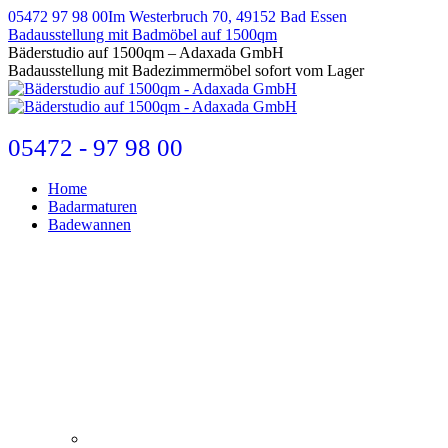
Zum
05472 97 98 00
Im Westerbruch 70, 49152 Bad Essen
Inhalt
Badausstellung mit Badmöbel auf 1500qm
springen
E-
Bäderstudio auf 1500qm – Adaxada GmbH
Mail
Badausstellung mit Badezimmermöbel sofort vom Lager
page
opens
in
new
05472 - 97 98 00
window
Home
Badarmaturen
Badewannen