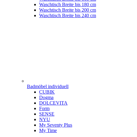
Waschtisch Breite bis 180 cm
Waschtisch Breite bis 200 cm
Waschtisch Breite bis 240 cm
Badmöbel individuell
CUBIK
Dogma
DOLCEVITA
Form
SENSE
NYU
My Seventy Plus
My Time