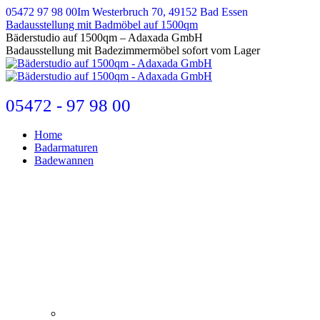
Zum
05472 97 98 00
Im Westerbruch 70, 49152 Bad Essen
Inhalt
Badausstellung mit Badmöbel auf 1500qm
springen
E-
Bäderstudio auf 1500qm – Adaxada GmbH
Mail
Badausstellung mit Badezimmermöbel sofort vom Lager
page
opens
in
new
05472 - 97 98 00
window
Home
Badarmaturen
Badewannen