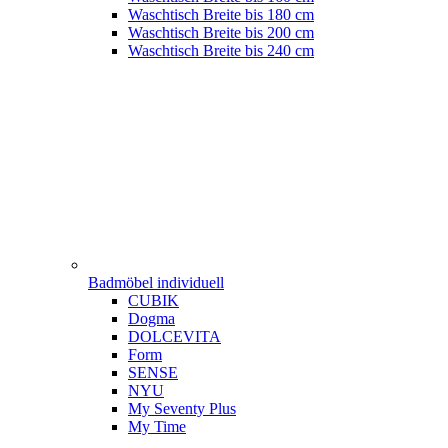
Waschtisch Breite bis 180 cm
Waschtisch Breite bis 200 cm
Waschtisch Breite bis 240 cm
Badmöbel individuell
CUBIK
Dogma
DOLCEVITA
Form
SENSE
NYU
My Seventy Plus
My Time