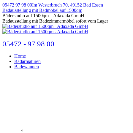
Zum
05472 97 98 00
Im Westerbruch 70, 49152 Bad Essen
Inhalt
Badausstellung mit Badmöbel auf 1500qm
springen
E-
Bäderstudio auf 1500qm – Adaxada GmbH
Mail
Badausstellung mit Badezimmermöbel sofort vom Lager
page
opens
in
new
05472 - 97 98 00
window
Home
Badarmaturen
Badewannen