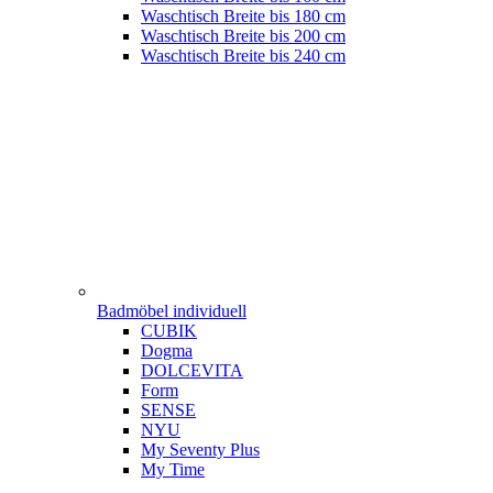
Waschtisch Breite bis 180 cm
Waschtisch Breite bis 200 cm
Waschtisch Breite bis 240 cm
Badmöbel individuell
CUBIK
Dogma
DOLCEVITA
Form
SENSE
NYU
My Seventy Plus
My Time