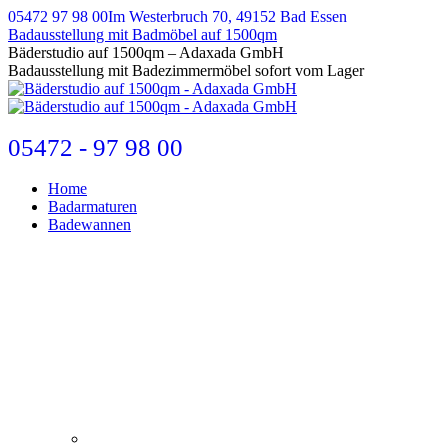
Zum
05472 97 98 00
Im Westerbruch 70, 49152 Bad Essen
Inhalt
Badausstellung mit Badmöbel auf 1500qm
springen
E-
Bäderstudio auf 1500qm – Adaxada GmbH
Mail
Badausstellung mit Badezimmermöbel sofort vom Lager
page
opens
in
new
05472 - 97 98 00
window
Home
Badarmaturen
Badewannen