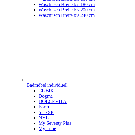
Waschtisch Breite bis 180 cm
Waschtisch Breite bis 200 cm
Waschtisch Breite bis 240 cm
Badmöbel individuell
CUBIK
Dogma
DOLCEVITA
Form
SENSE
NYU
My Seventy Plus
My Time