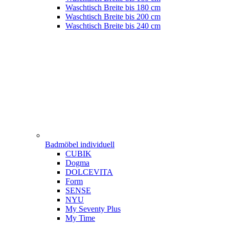
Waschtisch Breite bis 180 cm
Waschtisch Breite bis 200 cm
Waschtisch Breite bis 240 cm
Badmöbel individuell
CUBIK
Dogma
DOLCEVITA
Form
SENSE
NYU
My Seventy Plus
My Time