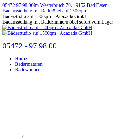
Zum
05472 97 98 00
Im Westerbruch 70, 49152 Bad Essen
Inhalt
Badausstellung mit Badmöbel auf 1500qm
springen
E-
Bäderstudio auf 1500qm – Adaxada GmbH
Mail
Badausstellung mit Badezimmermöbel sofort vom Lager
page
opens
in
new
05472 - 97 98 00
window
Home
Badarmaturen
Badewannen