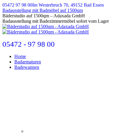
Zum
05472 97 98 00
Im Westerbruch 70, 49152 Bad Essen
Inhalt
Badausstellung mit Badmöbel auf 1500qm
springen
E-
Bäderstudio auf 1500qm – Adaxada GmbH
Mail
Badausstellung mit Badezimmermöbel sofort vom Lager
page
opens
in
new
05472 - 97 98 00
window
Home
Badarmaturen
Badewannen