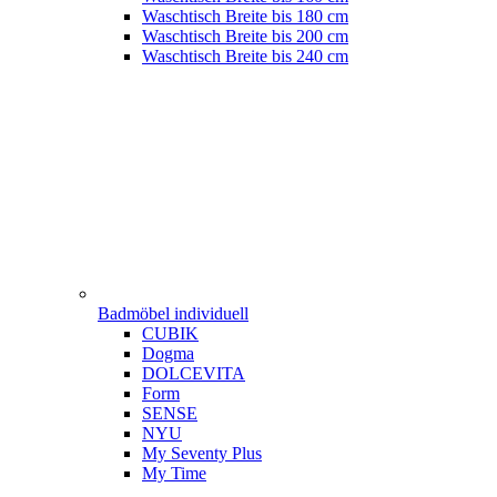
Waschtisch Breite bis 180 cm
Waschtisch Breite bis 200 cm
Waschtisch Breite bis 240 cm
Badmöbel individuell
CUBIK
Dogma
DOLCEVITA
Form
SENSE
NYU
My Seventy Plus
My Time