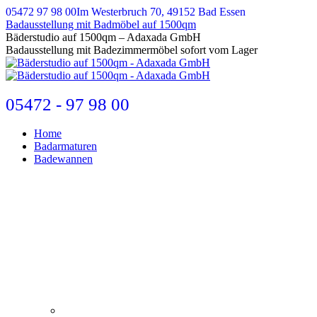
Zum
05472 97 98 00
Im Westerbruch 70, 49152 Bad Essen
Inhalt
Badausstellung mit Badmöbel auf 1500qm
springen
E-
Bäderstudio auf 1500qm – Adaxada GmbH
Mail
Badausstellung mit Badezimmermöbel sofort vom Lager
page
opens
in
new
05472 - 97 98 00
window
Home
Badarmaturen
Badewannen