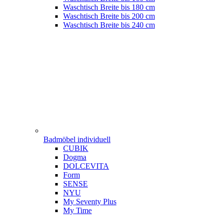
Waschtisch Breite bis 180 cm
Waschtisch Breite bis 200 cm
Waschtisch Breite bis 240 cm
Badmöbel individuell
CUBIK
Dogma
DOLCEVITA
Form
SENSE
NYU
My Seventy Plus
My Time